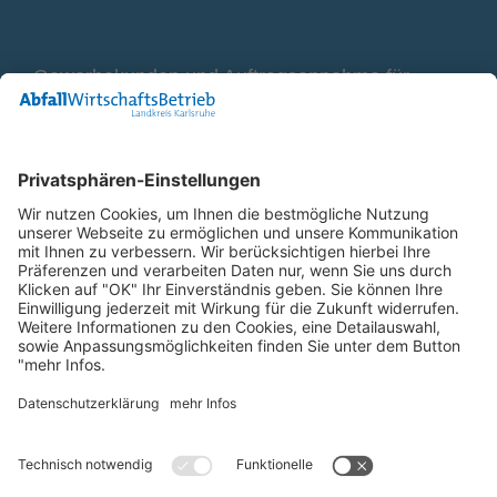
Gewerbekunden und Auftragsannahme für
Container
0800 2 9820 10
E-Mail
Bleiben Sie in Verbindung
Facebook Landkreis Karlsruhe
Instagram Landkreis Karlsruhe
Startseite
Impressum
Datenschutz
Anfahrt