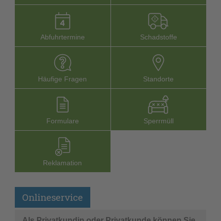
Abfuhrtermine
Schadstoffe
Häufige Fragen
Stand­orte
Formu­lare
Sperr­müll
Reklamation
Onlineservice
Als Privatkundin oder Privatkunde können Sie