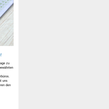
!
lage zu
 bewährten
rbüros.
it uns
eren den