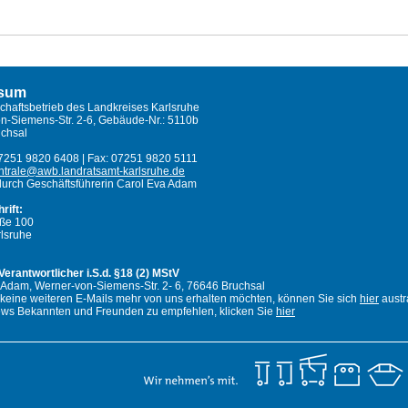
ssum
schaftsbetrieb des Landkreises Karlsruhe
n-Siemens-Str. 2-6, Gebäude-Nr.: 5110b
chsal
07251 9820 6408 | Fax: 07251 9820 5111
ntrale@awb.landratsamt-karlsruhe.de
 durch Geschäftsführerin Carol Eva Adam
rift:
traße 100
lsruhe
 Verantwortlicher i.S.d. §18 (2) MStV
 Adam, Werner-von-Siemens-Str. 2- 6, 76646 Bruchsal
keine weiteren E-Mails mehr von uns erhalten möchten, können Sie sich
hier
austr
ws Bekannten und Freunden zu empfehlen, klicken Sie
hier