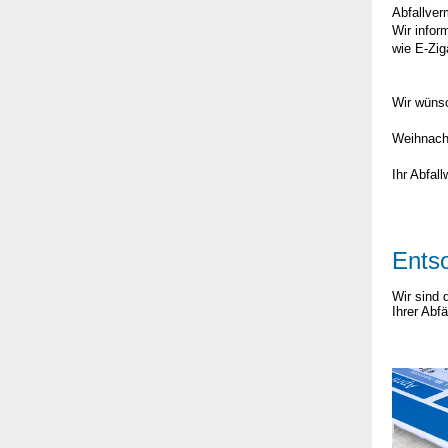
Abfallver
Wir infor
wie E-Zig
Wir wüns
Weihnach
Ihr Abfall
Ents
Wir sind 
Ihrer Abf