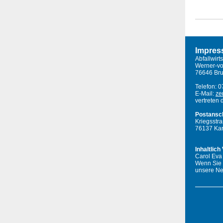
Impre
Abfallwirt
Werner-vo
76646 Bru
Telefon: 
E-Mail:
ze
vertreten
Postansch
Kriegss
76137 Kar
Inhaltlich
Carol Eva
Wenn Sie 
unsere Ne