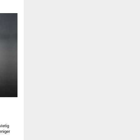
tetig
niger