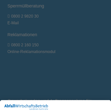
Sperrmüllberatung
0800 2 9820 30
E-Mail
Reklamationen
0800 2 160 150
Online-Reklamationsmodul
Gewerbekunden und Auftragsannahme für
Container