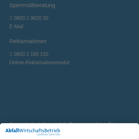
Sperrmüllberatung
0800 2 9820 30
E-Mail
Reklamationen
0800 2 160 150
Online-Reklamationsmodul
Gewerbekunden und Auftragsannahme für
Container