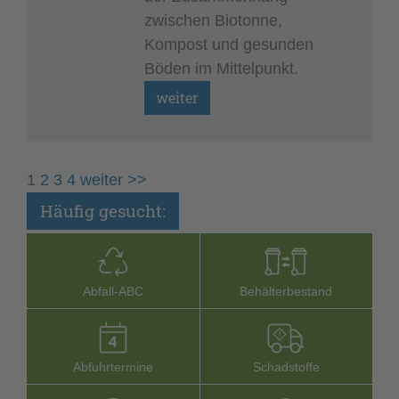
zwischen Biotonne,
Kompost und gesunden
Böden im Mittelpunkt.
1
2
3
4
weiter >>
Häufig gesucht:
Abfall-­ABC
Behälterbestand
Abfuhrtermine
Schadstoffe