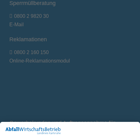
Sperrmüllberatung
0800 2 9820 30
E-Mail
Reklamationen
0800 2 160 150
Online-Reklamationsmodul
Gewerbekunden und Auftragsannahme für
Container