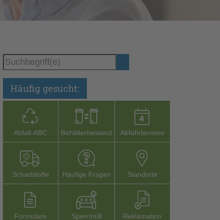
Häufig gesucht:
Abfall-­ABC
Behälterbestand
Abfuhrtermine
Schadstoffe
Häufige Fragen
Stand­orte
Formu­lare
Sperr­müll
Reklamation