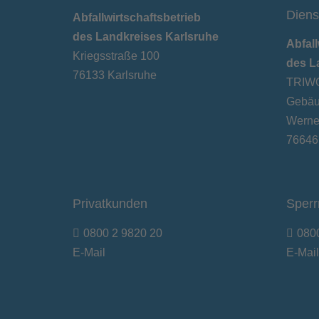
Diens
Abfallwirtschaftsbetrieb
des Landkreises Karlsruhe
Abfall
Kriegsstraße 100
des L
76133 Karlsruhe
TRIWO
Gebäu
Werner
76646
Privatkunden
Sperr
0800 2 9820 20
080
E-Mail
E-Mail