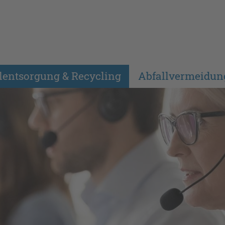
lentsorgung & Recycling
Abfallvermeidun