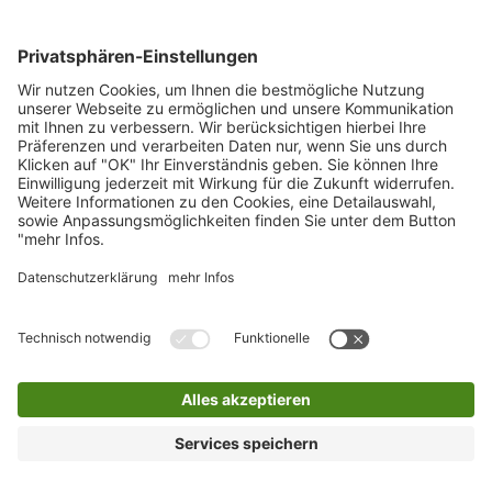
0800 2 160 150
Online-Reklamationsmodul
Gewerbekunden und Auftragsannahme für
Container
0800 2 9820 10
E-Mail
Bleiben Sie in Verbindung
Facebook Landkreis Karlsruhe
Instagram Landkreis Karlsruhe