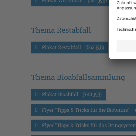
Plakat Wertstoffe 
(487
KB
)
Thema Restabfall
Plakat Restabfall
(563
KB
)
Thema Bioabfallsammlung
Plakat Bioabfall
(743
KB
)
Flyer "Tipps & Tricks für die Biotonne" 
Flyer "Tipps & Tricks für das Bringsystem