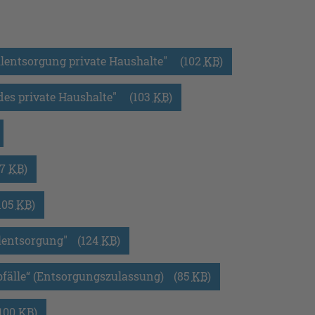
entsorgung private Haushalte" 
(102
KB
)
es private Haushalte" 
(103
KB
)
07
KB
)
105
KB
)
lentsorgung"
(124
KB
)
bfälle“ (Entsorgungszulassung)
(85
KB
)
(100
KB
)