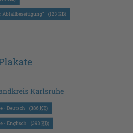
 Abfallbeseitigung"
(123
KB
)
Plakate
andkreis Karlsruhe
e - Deutsch
(386
KB
)
e - Englisch
(393
KB
)