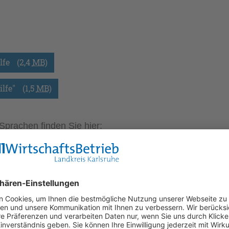
lfe
(2,4
MB
)
ilfe"
(1,5
MB
)
Sprachen finden Sie hier:
ung 