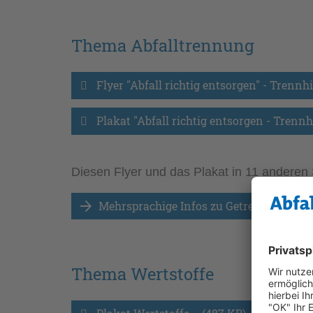
Thema Abfalltrennung
Flyer "Abfall richtig entsorgen" - Trennhi
Plakat "Abfall richtig entsorgen - Trennh
Diesen Flyer und das Plakat in 11 anderen 
Mehrsprachige Infos zu Getrenntsamml
Thema Wertstoffe