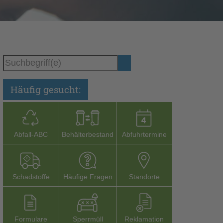
Häufig gesucht:
Abfall-­ABC
Behälterbestand
Abfuhrtermine
Schadstoffe
Häufige Fragen
Stand­orte
Formu­lare
Sperr­müll
Reklamation