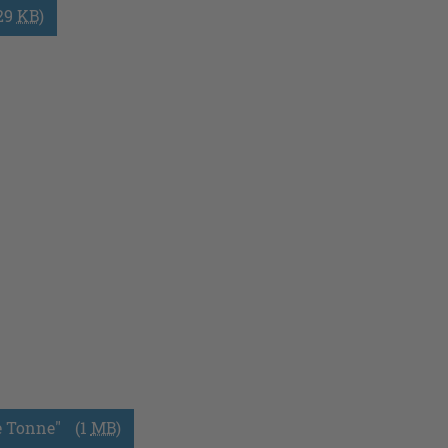
29
KB
)
e Tonne"
(1
MB
)