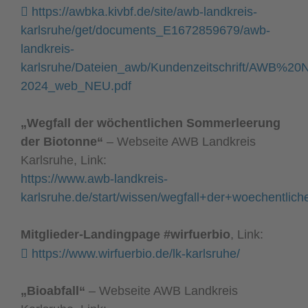
https://awbka.kivbf.de/site/awb-landkreis-
karlsruhe/get/documents_E1672859679/awb-
landkreis-
karlsruhe/Dateien_awb/Kundenzeitschrift/AWB%2
2024_web_NEU.pdf
„Wegfall der wöchentlichen Sommerleerung
der Biotonne“
– Webseite AWB Landkreis
Karlsruhe, Link:
https://www.awb-landkreis-
karlsruhe.de/start/wissen/wegfall+der+woechentli
Mitglieder-Landingpage #wirfuerbio
, Link:
https://www.wirfuerbio.de/lk-karlsruhe/
„Bioabfall“
– Webseite AWB Landkreis