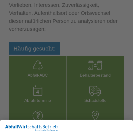
Vorlieben, Interessen, Zuverlässigkeit,
Verhalten, Aufenthaltsort oder Ortswechsel
dieser natürlichen Person zu analysieren oder
vorherzusagen;
Häufig gesucht:
Abfall-­ABC
Behälterbestand
Abfuhrtermine
Schadstoffe
Häufige Fragen
Stand­orte