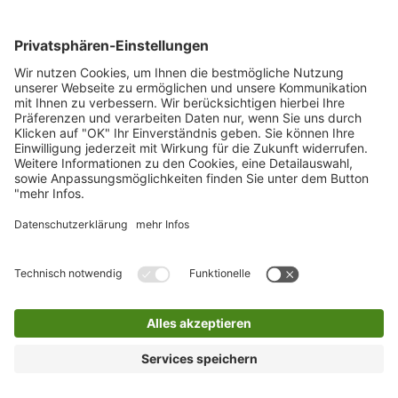
Formu­lare
Sperr­müll
Reklamation
Sperrmüll
Terminbuchung im Holsystem
Terminbuchung im Bringsystem
Onlineservice
Als Privatkundin oder Privatkunde können Sie
hier: